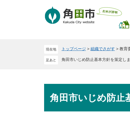
ペ
メ
ー
ニ
ジ
ュ
の
ー
先
を
頭
飛
で
ば
トップページ
>
組織でさがす
>
教育
現在地
す
し
。
て
角田市いじめ防止基本方針を策定し
本
文
へ
本
文
角田市いじめ防止