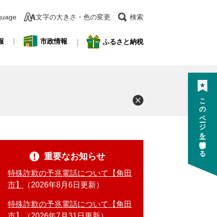
guage
文字の大きさ・色の変更
検索
報
市政情報
ふるさと納税
このページを一時保存する
重要なお知らせ
特殊詐欺の予兆電話について【角田
市】
2026年8月6日更新
特殊詐欺の予兆電話について【角田
市】
2026年7月31日更新