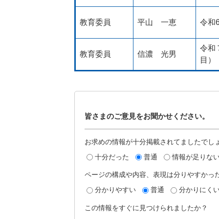
教育委員
平山 一恵
令和
令和
教育委員
信濃 光男
目）
皆さまのご意見をお聞かせください。
お求めの情報が十分掲載されてましたでし
十分だった
普通
情報が足りな
ページの構成や内容、表現は分りやすかっ
分かりやすい
普通
分かりにく
この情報をすぐに見つけられましたか？