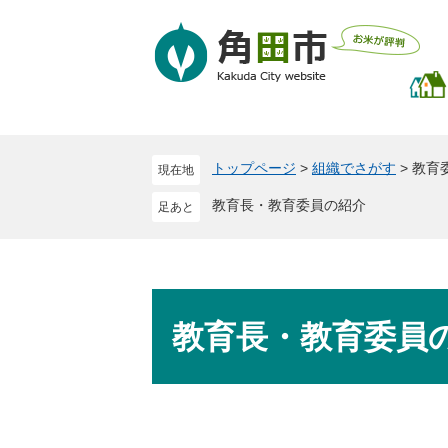
ペ
メ
ー
ニ
ジ
ュ
の
ー
先
を
頭
飛
で
ば
トップページ
>
組織でさがす
>
教育
現在地
す
し
。
て
教育長・教育委員の紹介
本
文
へ
本
文
教育長・教育委員