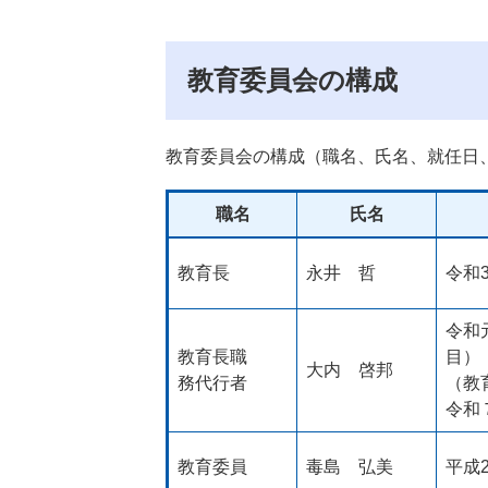
教育委員会の構成
教育委員会の構成（職名、氏名、就任日
職名
氏名
教育長
永井 哲
令和
令和
教育長職
目）
大内 啓邦
務代行者
（教
令和
教育委員
毒島 弘美
平成