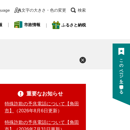
guage
文字の大きさ・色の変更
検索
報
市政情報
ふるさと納税
このページを一時保存する
重要なお知らせ
特殊詐欺の予兆電話について【角田
市】
2026年8月6日更新
特殊詐欺の予兆電話について【角田
市】
2026年7月31日更新