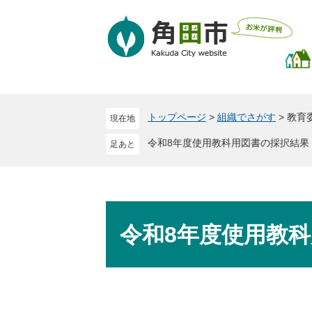
ペ
メ
ー
ニ
ジ
ュ
の
ー
先
を
頭
飛
で
ば
トップページ
>
組織でさがす
>
教育
現在地
す
し
。
て
令和8年度使用教科用図書の採択結果
本
文
へ
本
文
令和8年度使用教