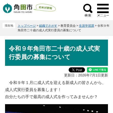
ペ
メ
ー
ニ
検
ジ
ュ
索
の
ー
現在地
トップページ
>
組織でさがす
>
教育委員会
>
生涯学習課
>
令和９年
先
を
角田市二十歳の成人式実行委員の募集について
頭
飛
で
ば
本
す
し
令和９年角田市二十歳の成人式実
文
。
て
行委員の募集について
本
文
へ
更新日：2026年7月1日更新
令和９年１月に成人式を迎える新成人の皆さんから、
成人式実行委員を募集します！
自分たちの手で最高の成人式を作ってみませんか？