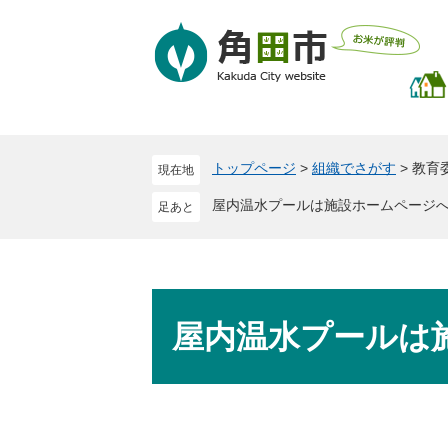
ペ
メ
ー
ニ
ジ
ュ
の
ー
先
を
頭
飛
で
ば
トップページ
>
組織でさがす
>
教育
現在地
す
し
。
て
屋内温水プールは施設ホームページ
本
文
へ
本
文
屋内温水プールは