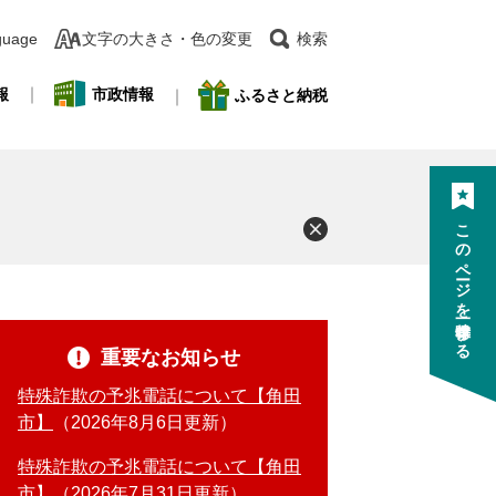
guage
文字の大きさ・色の変更
検索
報
市政情報
ふるさと納税
このページを一時保存する
重要なお知らせ
特殊詐欺の予兆電話について【角田
市】
2026年8月6日更新
特殊詐欺の予兆電話について【角田
市】
2026年7月31日更新