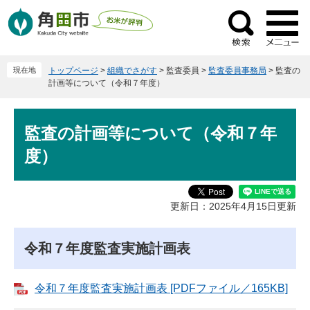
ペ
メ
ー
ニ
検
ジ
ュ
索
の
ー
現在地
トップページ
>
組織でさがす
>
監査委員
>
監査委員事務局
>
監査の
先
を
計画等について（令和７年度）
頭
飛
で
ば
本
す
し
監査の計画等について（令和７年
文
。
て
度）
本
文
へ
更新日：2025年4月15日更新
令和７年度監査実施計画表
令和７年度監査実施計画表 [PDFファイル／165KB]