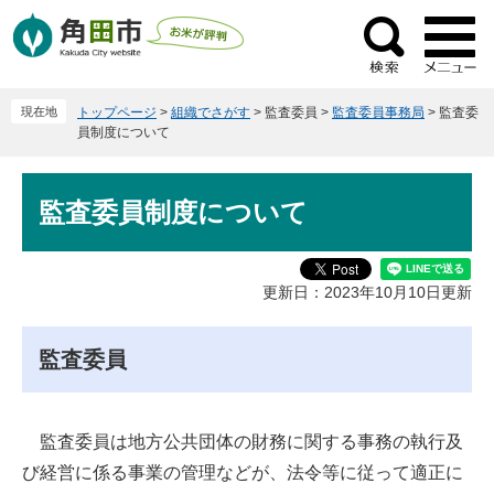
ペ
メ
ー
ニ
検
ジ
ュ
索
の
ー
現在地
トップページ
>
組織でさがす
>
監査委員
>
監査委員事務局
>
監査委
先
を
員制度について
頭
飛
で
ば
本
す
し
監査委員制度について
文
。
て
本
文
更新日：2023年10月10日更新
へ
監査委員
監査委員は地方公共団体の財務に関する事務の執行及
び経営に係る事業の管理などが、法令等に従って適正に