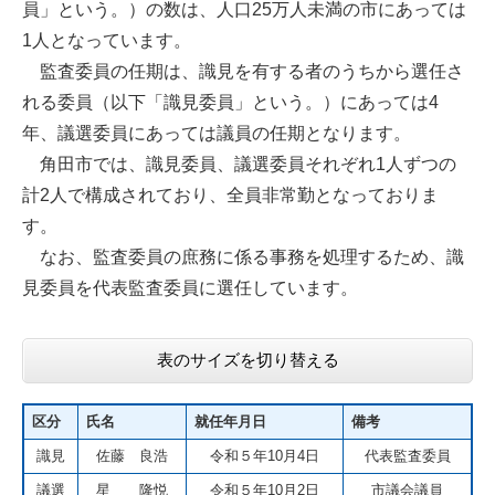
員」という。）の数は、人口25万人未満の市にあっては
1人となっています。
監査委員の任期は、識見を有する者のうちから選任さ
れる委員（以下「識見委員」という。）にあっては4
年、議選委員にあっては議員の任期となります。
角田市では、識見委員、議選委員それぞれ1人ずつの
計2人で構成されており、全員非常勤となっておりま
す。
なお、監査委員の庶務に係る事務を処理するため、識
見委員を代表監査委員に選任しています。
表のサイズを切り替える
区分
氏名
就任年月日
備考
識見
佐藤 良浩
令和５年10月4日
代表監査委員
議選
星 隆悦
令和５年10月2日
市議会議員