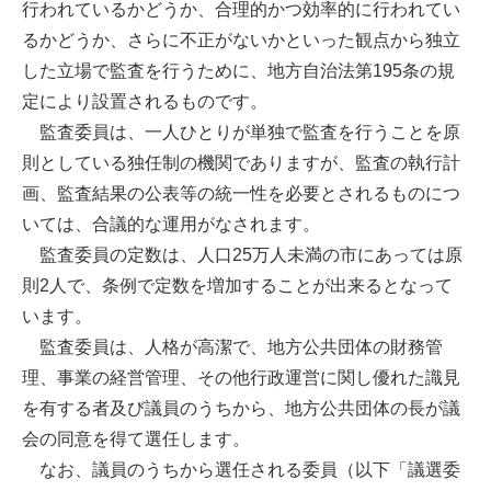
行われているかどうか、合理的かつ効率的に行われてい
るかどうか、さらに不正がないかといった観点から独立
した立場で監査を行うために、地方自治法第195条の規
定により設置されるものです。
監査委員は、一人ひとりが単独で監査を行うことを原
則としている独任制の機関でありますが、監査の執行計
画、監査結果の公表等の統一性を必要とされるものにつ
いては、合議的な運用がなされます。
監査委員の定数は、人口25万人未満の市にあっては原
則2人で、条例で定数を増加することが出来るとなって
います。
監査委員は、人格が高潔で、地方公共団体の財務管
理、事業の経営管理、その他行政運営に関し優れた識見
を有する者及び議員のうちから、地方公共団体の長が議
会の同意を得て選任します。
なお、議員のうちから選任される委員（以下「議選委