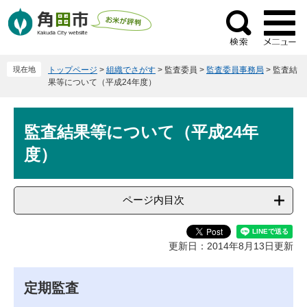
ペ
メ
ー
ニ
検
ジ
ュ
索
の
ー
現在地
トップページ
>
組織でさがす
>
監査委員
>
監査委員事務局
>
監査結
先
を
果等について（平成24年度）
頭
飛
で
ば
本
す
し
監査結果等について（平成24年
文
。
て
度）
本
文
へ
ページ内目次
更新日：2014年8月13日更新
定期監査