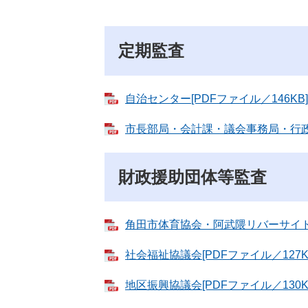
定期監査
自治センター[PDFファイル／146KB]
市長部局・会計課・議会事務局・行政委員
財政援助団体等監査
角田市体育協会・阿武隈リバーサイドマ
社会福祉協議会[PDFファイル／127K
地区振興協議会[PDFファイル／130K