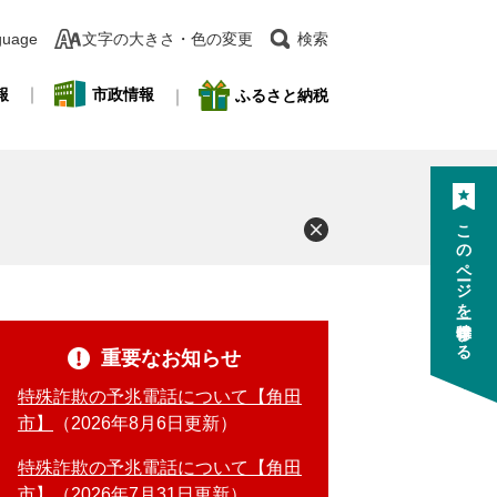
guage
文字の大きさ・色の変更
検索
報
市政情報
ふるさと納税
このページを一時保存する
重要なお知らせ
特殊詐欺の予兆電話について【角田
市】
2026年8月6日更新
特殊詐欺の予兆電話について【角田
市】
2026年7月31日更新