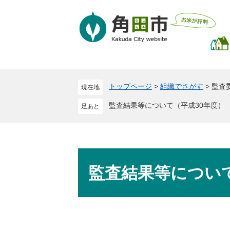
ペ
メ
ー
ニ
ジ
ュ
の
ー
先
を
頭
飛
で
ば
トップページ
>
組織でさがす
>
監査
現在地
す
し
。
て
監査結果等について（平成30年度）
本
文
へ
本
文
監査結果等について