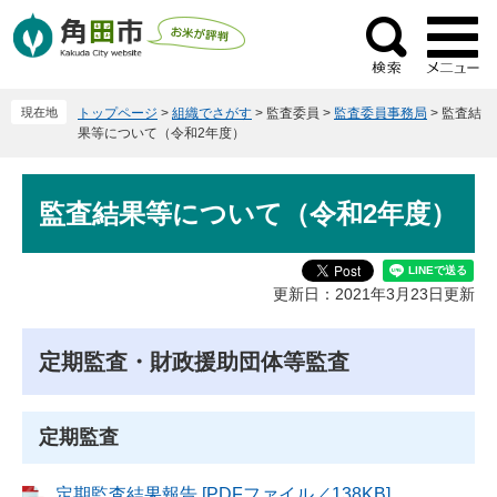
ペ
メ
ー
ニ
検
ジ
ュ
索
の
ー
現在地
トップページ
>
組織でさがす
>
監査委員
>
監査委員事務局
>
監査結
先
を
果等について（令和2年度）
頭
飛
で
ば
本
す
し
監査結果等について（令和2年度）
文
。
て
本
文
更新日：2021年3月23日更新
へ
定期監査・財政援助団体等監査
定期監査
定期監査結果報告 [PDFファイル／138KB]