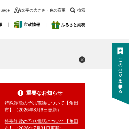
guage
文字の大きさ・色の変更
検索
報
市政情報
ふるさと納税
このページを一時保存する
重要なお知らせ
特殊詐欺の予兆電話について【角田
市】
2026年8月6日更新
特殊詐欺の予兆電話について【角田
市】
2026年7月31日更新