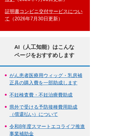
証明書コンビニ交付サービスについ
て
2026年7月30日更新
AI（人工知能）はこんな
ページをおすすめします
がん患者医療用ウィッグ・乳房補
正具の購入費を一部助成します
不妊検査費・不妊治療費助成
県外で受ける予防接種費用助成
（償還払い）について
令和8年度スマートエコライフ推進
事業補助金