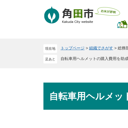
ペ
メ
ー
ニ
ジ
ュ
の
ー
先
を
頭
飛
で
ば
トップページ
>
組織でさがす
>
総務
現在地
す
し
。
て
自転車用ヘルメットの購入費用を助
本
文
へ
本
文
自転車用ヘルメッ