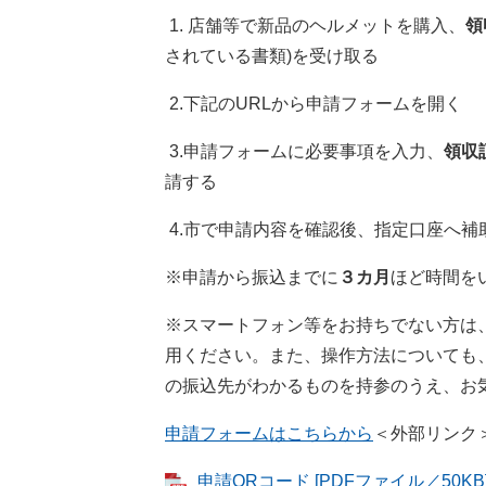
1. 店舗等で新品のヘルメットを購入、
領
されている書類)を受け取る
2.下記のURLから申請フォームを開く
3.申請フォームに必要事項を入力、
領収
請する
4.市で申請内容を確認後、指定口座へ補
※申請から振込までに
３カ月
ほど時間を
※スマートフォン等をお持ちでない方は
用ください。また、操作方法についても
の振込先がわかるものを持参のうえ、お
申請フォームはこちらから
＜外部リンク
申請QRコード [PDFファイル／50KB