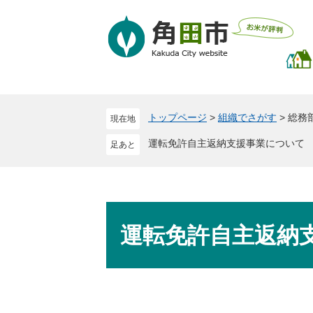
ペ
メ
ー
ニ
ジ
ュ
の
ー
先
を
頭
飛
で
ば
トップページ
>
組織でさがす
>
総務
現在地
す
し
。
て
運転免許自主返納支援事業について
本
文
へ
本
文
運転免許自主返納