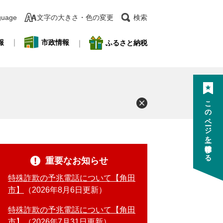
guage
文字の大きさ・色の変更
検索
報
市政情報
ふるさと納税
このページを一時保存する
重要なお知らせ
特殊詐欺の予兆電話について【角田
市】
2026年8月6日更新
特殊詐欺の予兆電話について【角田
市】
2026年7月31日更新