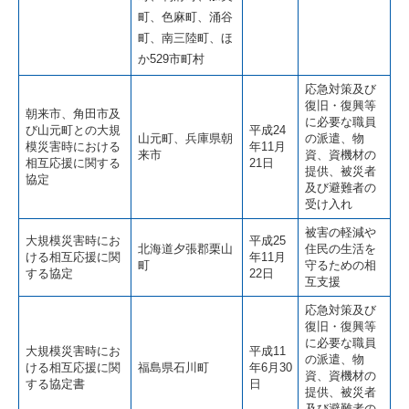
町、色麻町、涌谷
町、南三陸町、ほ
か529市町村
応急対策及び
復旧・復興等
朝来市、角田市及
に必要な職員
び山元町との大規
平成24
山元町、兵庫県朝
の派遣、物
模災害時における
年11月
来市
資、資機材の
相互応援に関する
21日
提供、被災者
協定
及び避難者の
受け入れ
被害の軽減や
大規模災害時にお
平成25
北海道夕張郡栗山
住民の生活を
ける相互応援に関
年11月
町
守るための相
する協定
22日
互支援
応急対策及び
復旧・復興等
に必要な職員
大規模災害時にお
平成11
の派遣、物
ける相互応援に関
福島県石川町
年6月30
資、資機材の
する協定書
日
提供、被災者
及び避難者の