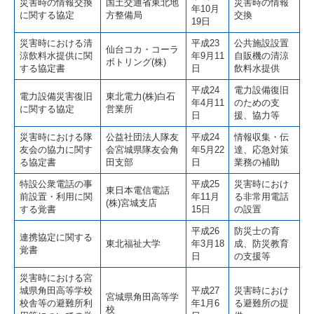
災害時の情報交換
国土交通省東北地
災害時の情報
年10月
に関する協定
方整備局
交換
19日
災害時における清
平成23
公共施設設置
仙台コカ・コーラ
涼飲料水提供に関
年9月11
自販機の清涼
ボトリング(株)
する協定書
日
飲料水提供
平成24
電力設備復旧
電力設備災害復旧
東北電力(株)白石
年4月11
のための支
に関する協定
営業所
日
援、協力等
災害時における隊
公益社団法人隊友
平成24
情報収集・伝
友会の協力に関す
会宮城県隊友会角
年5月22
達、応急対策
る協定書
田支部
日
業務の補助
特設公衆電話の事
平成25
災害時におけ
東日本電信電話
前設置・利用に関
年11月
る非常用電話
(株)宮城支店
する覚書
15日
の設置
平成26
防災士の育
連携協定に関する
東北福祉大学
年3月18
成、防災教育
覚書
日
の支援等
災害時における宮
城県角田高等学校
平成27
災害時におけ
宮城県角田高等学
校舎等の避難所利
年1月6
る避難所の提
校