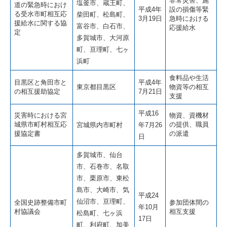
非常災害、施
塩釜市、蔵王町、
道の緊急時におけ
平成4年
設の損傷等緊
る受水市町相互応
柴田町、松島町、
3月19日
急時における
援給水に関する協
富谷市、白石市、
応援給水
定
多賀城市、大河原
町、亘理町、七ヶ
浜町
食料品や生活
目黒区と角田市と
平成4年
東京都目黒区
物資等の相互
の相互援助協定
7月21日
支援
平成16
災害時における宮
物資、資機材
城県市町村相互応
の提供、職員
宮城県内市町村
年7月26
援協定書
の派遣
日
多賀城市、仙台
市、石巻市、名取
市、栗原市、東松
島市、大崎市、気
平成24
仙沼市、亘理町、
全国史跡整備市町
参加団体間の
年10月
村協議会
相互支援
松島町、七ヶ浜
17日
町、利府町、加美