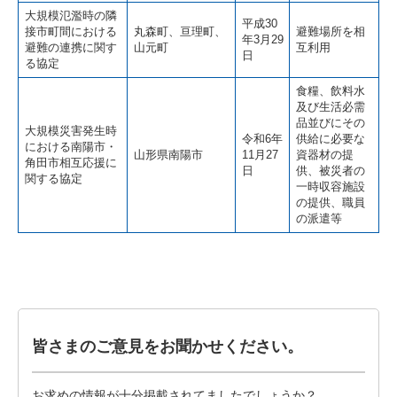
大規模氾濫時の隣
平成30
接市町間における
丸森町、亘理町、
避難場所を相
年3月29
避難の連携に関す
山元町
互利用
日
る協定
食糧、飲料水
及び生活必需
品並びにその
大規模災害発生時
令和6年
供給に必要な
における南陽市・
山形県南陽市
11月27
資器材の提
角田市相互応援に
日
供、被災者の
関する協定
一時収容施設
の提供、職員
の派遣等
皆さまのご意見をお聞かせください。
お求めの情報が十分掲載されてましたでしょうか？