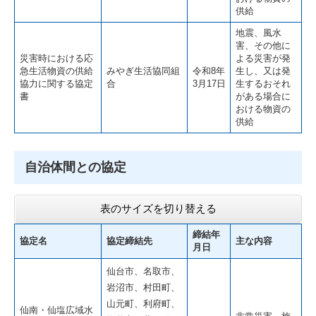
供給
地震、風水
害、その他に
災害時における応
よる災害が発
急生活物資の供給
みやぎ生活協同組
令和8年
生し、又は発
協力に関する協定
合
3月17日
生するおそれ
書
がある場合に
おける物資の
供給
自治体間との協定
表のサイズを切り替える
締結年
協定名
協定締結先
主な内容
月日
仙台市、名取市、
岩沼市、村田町、
山元町、利府町、
仙南・仙塩広域水