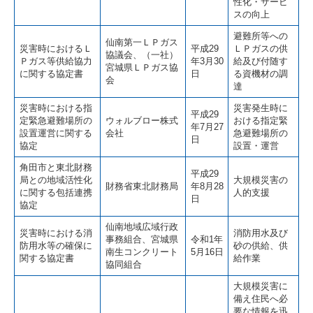
性化・サービ
スの向上
避難所等への
仙南第一ＬＰガス
災害時におけるＬ
平成29
ＬＰガスの供
協議会、（一社）
Ｐガス等供給協力
年3月30
給及び付随す
宮城県ＬＰガス協
に関する協定書
日
る資機材の調
会
達
災害時における指
災害発生時に
平成29
定緊急避難場所の
ウォルブロー株式
おける指定緊
年7月27
設置運営に関する
会社
急避難場所の
日
協定
設置・運営
角田市と東北財務
平成29
局との地域活性化
大規模災害の
財務省東北財務局
年8月28
に関する包括連携
人的支援
日
協定
仙南地域広域行政
災害時における消
消防用水及び
事務組合、宮城県
令和1年
防用水等の確保に
砂の供給、供
南生コンクリート
5月16日
関する協定書
給作業
協同組合
大規模災害に
備え住民へ必
要な情報を迅