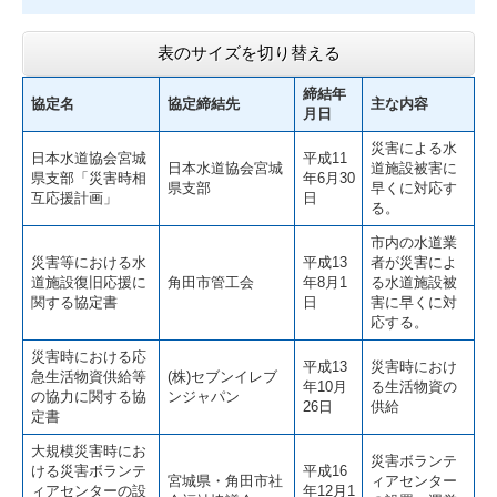
表のサイズを切り替える
締結年
協定名
協定締結先
主な内容
月日
災害による水
日本水道協会宮城
平成11
日本水道協会宮城
道施設被害に
県支部「災害時相
年6月30
県支部
早くに対応す
互応援計画」
日
る。
市内の水道業
災害等における水
平成13
者が災害によ
道施設復旧応援に
角田市管工会
年8月1
る水道施設被
関する協定書
日
害に早くに対
応する。
災害時における応
平成13
災害時におけ
急生活物資供給等
(株)セブンイレブ
年10月
る生活物資の
の協力に関する協
ンジャパン
26日
供給
定書
大規模災害時にお
災害ボランテ
ける災害ボランテ
平成16
宮城県・角田市社
ィアセンター
ィアセンターの設
年12月1