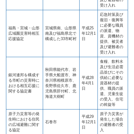
受け入れ
応急対策及び
復旧・復興等
に必要な職員
福島・宮城・山形
宮城県南、山形県
平成25
の派遣、物
広域圏災害時相互
南及び福島県北で
年12月1
資、資機材の
応援協定
構成した33市町村
日
提供、被災者
及び避難者の
受け入れ
食糧、飲料水
及び生活必需
秋田県能代市、岩
品並びにその
銀河連邦を構成す
手県大船渡市、神
平成28
供給に必要な
る市町の災害時に
奈川県相模原市、
年4月1
資器材の提
おける相互応援に
長野県佐久市、鹿
日
供、職員の派
関する協定書
児島県肝付町、北
遣、児童生徒
海道大樹町
の受入、住宅
の斡旋等
原子力災害等の発
原子力災害が
平成29
生時における住民
発生した場合
石巻市
年12月1
の広域避難に関す
の避難者の受
日
る協定
入