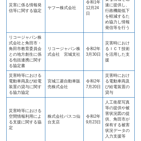
令和1年
災害に係る情報発
速に提供し、
ヤフー株式会社
12月24
信等に関する協定
行政機能低下
日
を軽減するた
め協力し情報
発信等を行う
リコージャパン株
式会社と角田市・
災害時におけ
角田市教育委員会
リコージャパン株
令和2年
るＩＣＴ技術
との地方創生に係
式会社 宮城支社
3月30日
を活用した支
る包括連携に関す
援
る協定書
災害時等における
災害時におけ
電動車両及び給電
宮城三菱自動車販
令和2年
る電動車両及
装置の貸与に関す
売株式会社
7月20日
び給電装置の
る協力協定
貸与
人工衛星写真
等の提供や被
災害時等における
害状況図の提
空間情報利用によ
株式会社パスコ仙
令和2年
供、角田市が
る支援に関する協
台支店
9月23日
保有する被害
定
状況データの
入力支援等