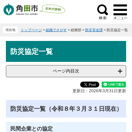
ペ
メ
ー
ニ
検
ジ
ュ
索
の
ー
現在地
トップページ
>
組織でさがす
>
総務部
>
防災安全課
>
防災協定一覧
先
を
頭
飛
本
で
ば
防災協定一覧
文
す
し
。
て
本
ページ内目次
文
へ
更新日：2026年3月31日更新
防災協定一覧（令和８年３月３１日現在）
民間企業との協定