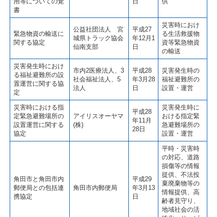
用等についての覚
日
供
書
災害時におけ
公益社団法人 宮
平成27
緊急物資の輸送に
る生活救援物
城県トラック協会
年12月1
関する協定
資等緊急物資
仙南支部
日
の輸送
災害発生時におけ
市内2医療法人、3
平成28
災害発生時の
る福祉避難所の設
社会福祉法人、5
年3月28
福祉避難所の
置運営に関する協
法人
日
設置・運営
定
災害時における指
災害発生時に
平成28
定緊急避難場所の
アイリスオーヤマ
おける指定緊
年11月
設置運営に関する
(株)
急避難場所の
28日
協定
設置・運営
平時・災害時
の対応、道路
損傷等の情報
提供、不法投
角田市と角田市内
平成29
棄廃棄物等の
郵便局との包括連
角田市内郵便局
年3月13
情報提供、高
携協定
日
齢者見守り、
地域社会の活