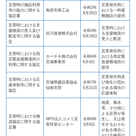
災害時の施設利用
災害発生時に
令和2年
等の協力に関する
角田市商工会
おける一時避
9月25日
協定書
難施設の提供
災害時における支
災害時におけ
援物資の受入及び
令和3年
佐川急便株式会社
る支援物資の
配送等に関する協
9月24日
受入と配送
定
災害発生時に
災害時における指
ホーチキ株式会社
令和6年
おける指定緊
定緊急避難場所の
宮城事業所
6月4日
急避難場所の
利用に関する協定
提供
災害発生時及
災害時における応
宮城県建設業協会
令和7年
び発生の恐れ
援体制等に関する
仙南支部
5月21日
がある場合の
協定
応援体制
地震、風水
害、その他に
よる災害が発
災害時における物
NPO法人コメリ災
令和8年
生し、又は発
資協定に関する協
害対策センター
3月6日
生するおそれ
定書
がある場合に
おける物資の