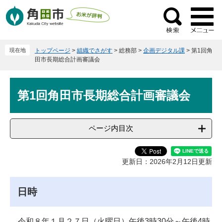
ペ
メ
ー
ニ
検
ジ
ュ
索
の
ー
現在地
トップページ
>
組織でさがす
>
総務部
>
企画デジタル課
>
第1回角
先
を
田市長期総合計画審議会
頭
飛
で
ば
本
す
し
第1回角田市長期総合計画審議会
文
。
て
本
文
ページ内目次
へ
更新日：2026年2月12日更新
日時
令和８年１月２７日（火曜日）午後3時30分～午後4時