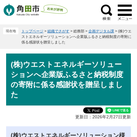
ペ
メ
ー
ニ
検
ジ
ュ
索
の
ー
現在地
トップページ
>
組織でさがす
>
総務部
>
企画デジタル課
>
(株)ウエ
先
を
ストエネルギーソリューションへ企業版ふるさと納税制度の寄附に
頭
飛
係る感謝状を贈呈しました
で
ば
す
し
本
。
て
(株)ウエストエネルギーソリュー
文
本
ションへ企業版ふるさと納税制度
文
の寄附に係る感謝状を贈呈しまし
へ
た
更新日：2026年2月27日更新
(株)ウエストエネルギーソリューション様