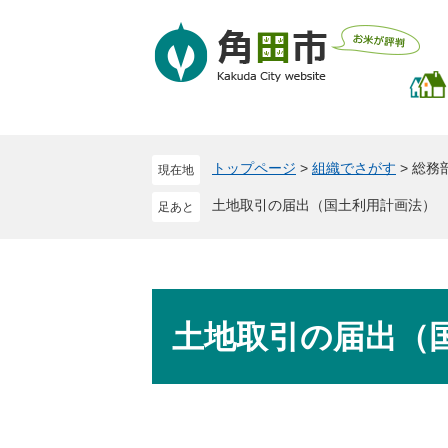
ペ
メ
ー
ニ
ジ
ュ
の
ー
先
を
頭
飛
で
ば
トップページ
>
組織でさがす
>
総務
現在地
す
し
。
て
土地取引の届出（国土利用計画法）
本
文
へ
本
文
土地取引の届出（