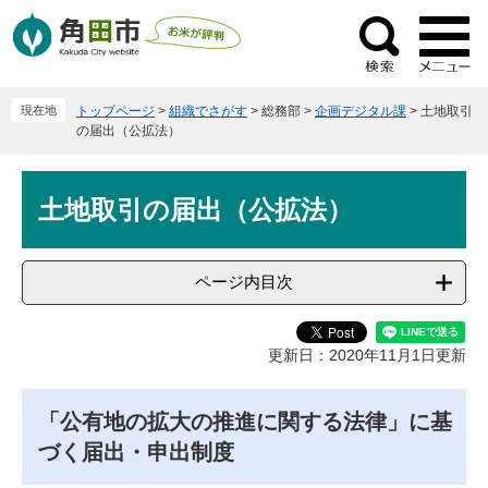
ペ
メ
ー
ニ
検
ジ
ュ
索
の
ー
現在地
トップページ
>
組織でさがす
>
総務部
>
企画デジタル課
>
土地取引
先
を
の届出（公拡法）
頭
飛
で
ば
本
す
し
土地取引の届出（公拡法）
文
。
て
本
文
ページ内目次
へ
更新日：2020年11月1日更新
「公有地の拡大の推進に関する法律」に基
づく届出・申出制度