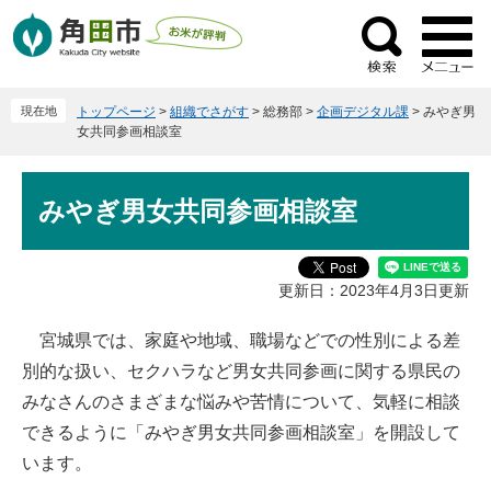
ペ
メ
ー
ニ
検
ジ
ュ
索
の
ー
現在地
トップページ
>
組織でさがす
>
総務部
>
企画デジタル課
>
みやぎ男
先
を
女共同参画相談室
頭
飛
で
ば
本
す
し
みやぎ男女共同参画相談室
文
。
て
本
文
更新日：2023年4月3日更新
へ
宮城県では、家庭や地域、職場などでの性別による差
別的な扱い、セクハラなど男女共同参画に関する県民の
みなさんのさまざまな悩みや苦情について、気軽に相談
できるように「みやぎ男女共同参画相談室」を開設して
います。