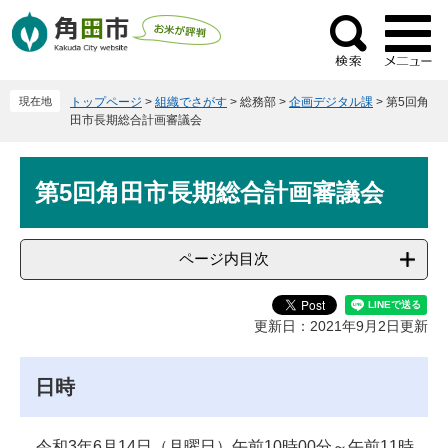
ペ
メ
ー
ニ
検
ジ
ュ
索
の
ー
現在地
トップページ
>
組織でさがす
>
総務部
>
企画デジタル課
>
第5回角
先
を
田市長期総合計画審議会
頭
飛
で
ば
本
す
し
第5回角田市長期総合計画審議会
文
。
て
本
文
ページ内目次
へ
更新日：2021年9月2日更新
日時
令和3年6月14日（月曜日）午前10時00分～午前11時