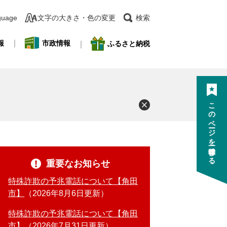
guage
文字の大きさ・色の変更
検索
報
市政情報
ふるさと納税
このページを一時保存する
重要なお知らせ
特殊詐欺の予兆電話について【角田
市】
2026年8月6日更新
特殊詐欺の予兆電話について【角田
市】
2026年7月31日更新