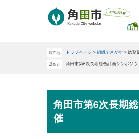
ペ
メ
ー
ニ
ジ
ュ
の
ー
先
を
頭
飛
で
ば
トップページ
>
組織でさがす
>
総務
現在地
す
し
。
て
角田市第6次長期総合計画シンポジウ
本
文
へ
本
文
角田市第6次長期
催