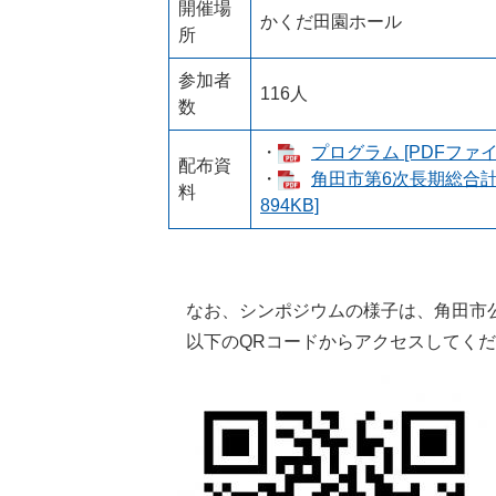
開催場
かくだ田園ホール
所
参加者
116人
数
・
プログラム [PDFファイ
配布資
・
角田市第6次長期総合計
料
894KB]
なお、シンポジウムの様子は、角田市公式
以下のQRコードからアクセスしてくだ