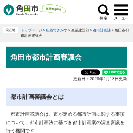
ペ
メ
ー
ニ
検
ジ
ュ
索
の
ー
現在地
トップページ
>
組織でさがす
>
産業建設部
>
都市計画課
>
角田市都
先
を
市計画審議会
頭
飛
で
ば
本
す
し
角田市都市計画審議会
文
。
て
本
文
更新日：2026年2月13日更新
へ
都市計画審議会とは
都市計画審議会は、市が定める都市計画に関する事項
について、都市計画法に基づき都市計画案の調査審議を
行う機関です。