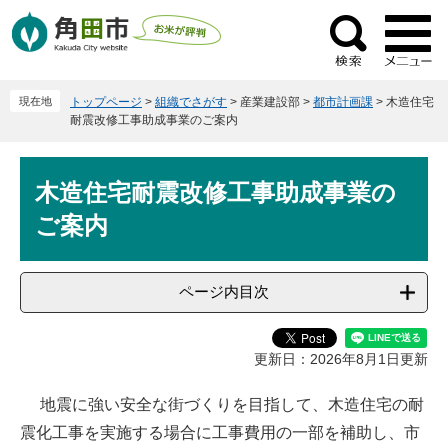
ペ
メ
ー
ニ
検
ジ
ュ
索
の
ー
現在地
トップページ
>
組織でさがす
>
産業建設部
>
都市計画課
>
木造住宅
先
を
耐震改修工事助成事業のご案内
頭
飛
で
ば
本
す
し
木造住宅耐震改修工事助成事業の
文
。
て
ご案内
本
文
へ
ページ内目次
更新日：2026年8月1日更新
地震に強い安全な街づくりを目指して、木造住宅の耐
震化工事を実施する場合に工事費用の一部を補助し、市