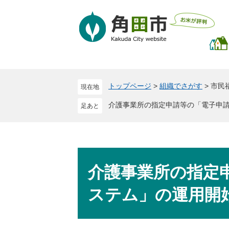
ペ
メ
ー
ニ
ジ
ュ
の
ー
先
を
頭
飛
で
ば
トップページ
>
組織でさがす
>
市民
現在地
す
し
。
て
介護事業所の指定申請等の「電子申
本
文
へ
本
文
介護事業所の指定
ステム」の運用開