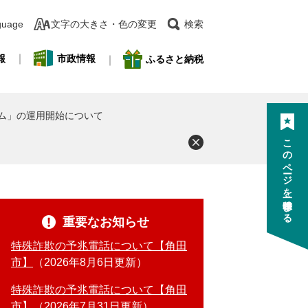
guage
文字の大きさ・色の変更
検索
報
市政情報
ふるさと納税
ム」の運用開始について
このページを一時保存する
重要なお知らせ
特殊詐欺の予兆電話について【角田
市】
2026年8月6日更新
特殊詐欺の予兆電話について【角田
市】
2026年7月31日更新