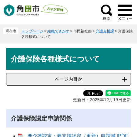
ペ
メ
ー
ニ
検
ジ
ュ
索
の
ー
現在地
トップページ
>
組織でさがす
>
市民福祉部
>
介護支援課
>
介護保険
先
を
各種様式について
頭
飛
で
ば
本
す
し
介護保険各種様式について
文
。
て
本
文
ページ内目次
へ
更新日：2025年12月19日更新
介護保険認定申請関係
要介護認定・要支援認定（更新）申請書 [PDF