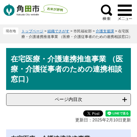
ペ
メ
ー
ニ
検
ジ
ュ
索
の
ー
現在地
トップページ
>
組織でさがす
>
市民福祉部
>
介護支援課
>
在宅医
先
を
療・介護連携推進事業 （医療・介護従事者のための連携相談窓口）
頭
飛
で
ば
本
す
し
在宅医療・介護連携推進事業 （医
文
。
て
療・介護従事者のための連携相談
本
文
窓口）
へ
ページ内目次
更新日：2025年2月10日更新