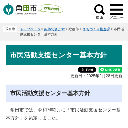
ペ
メ
ー
ニ
検
ジ
ュ
索
の
ー
現在地
トップページ
>
組織でさがす
>
総務部
>
まちづくり推進課
>
市民活
先
を
動支援センター基本方針
頭
飛
で
ば
本
す
し
市民活動支援センター基本方針
文
。
て
本
文
更新日：2025年2月28日更新
へ
市民活動支援センター基本方針
角田市では、令和7年2月に「市民活動支援センター基
本方針」を策定しました。