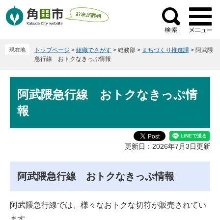
ペ
メ
ー
ニ
検
ジ
ュ
索
の
ー
現在地
トップページ
>
組織でさがす
>
総務部
>
まちづくり推進課
>
阿武隈
先
を
急行線 おトクなきっぷ情報
頭
飛
で
ば
本
す
し
阿武隈急行線 おトクなきっぷ情
文
。
て
報
本
文
へ
更新日：2026年7月3日更新
阿武隈急行線 おトクなきっぷ情報
阿武隈急行線では、様々なおトクな切符が販売されてい
ます。