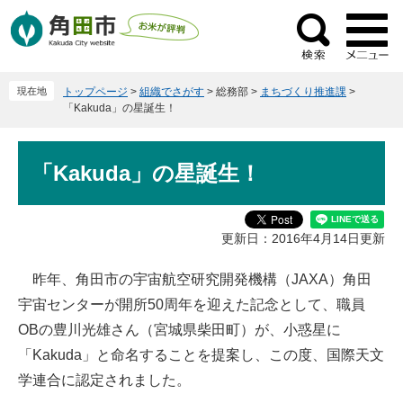
ペ
メ
ー
ニ
検
ジ
ュ
索
の
ー
現在地
トップページ
>
組織でさがす
>
総務部
>
まちづくり推進課
>
先
を
「Kakuda」の星誕生！
頭
飛
で
ば
本
す
し
「Kakuda」の星誕生！
文
。
て
本
文
更新日：2016年4月14日更新
へ
昨年、角田市の宇宙航空研究開発機構（JAXA）角田
宇宙センターが開所50周年を迎えた記念として、職員
OBの豊川光雄さん（宮城県柴田町）が、小惑星に
「Kakuda」と命名することを提案し、この度、国際天文
学連合に認定されました。