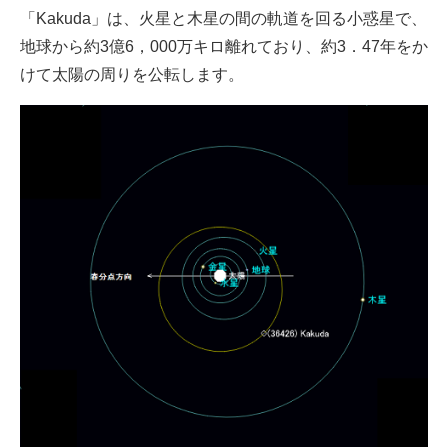
「Kakuda」は、火星と木星の間の軌道を回る小惑星で、
地球から約3億6，000万キロ離れており、約3．47年をか
けて太陽の周りを公転します。