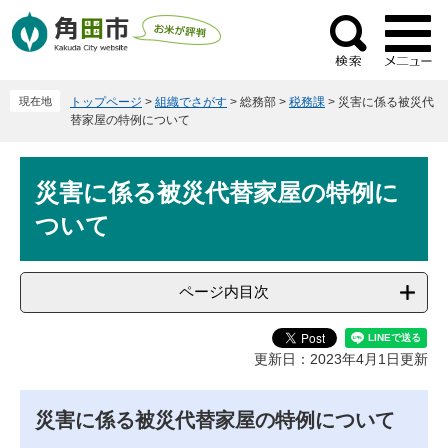
ペ
メ
ー
ニ
検
ジ
ュ
索
の
ー
現在地
トップページ
>
組織でさがす
>
総務部
>
税務課
>
災害に係る被災代
先
を
替家屋の特例について
頭
飛
で
ば
本
す
し
災害に係る被災代替家屋の特例に
文
。
て
ついて
本
文
へ
ページ内目次
更新日：2023年4月1日更新
災害に係る被災代替家屋の特例について