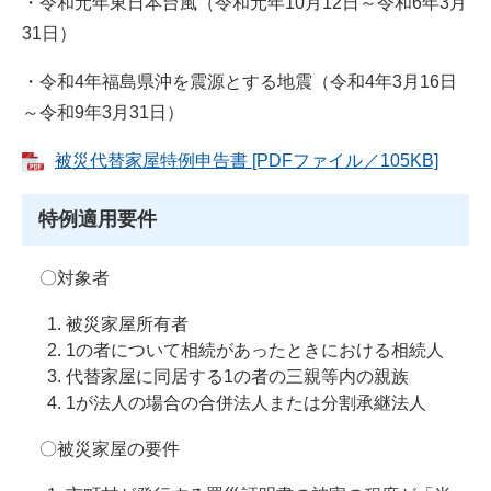
・令和元年東日本台風（令和元年10月12日～令和6年3月
31日）
・令和4年福島県沖を震源とする地震（令和4年3月16日
～令和9年3月31日）
被災代替家屋特例申告書 [PDFファイル／105KB]
特例適用要件
〇対象者
被災家屋所有者
1の者について相続があったときにおける相続人
代替家屋に同居する1の者の三親等内の親族
1が法人の場合の合併法人または分割承継法人
〇被災家屋の要件