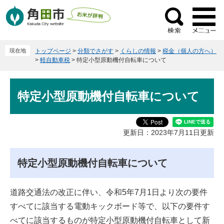
ペ
メ
ー
ニ
検
ジ
ュ
索
の
ー
現在地
トップページ
>
分類でさがす
>
くらしの情報
>
税金（個人の方へ）
先
を
>
軽自動車税
>
特定小型原動機付自転車について
頭
飛
で
ば
本
す
し
特定小型原動機付自転車について
文
。
て
本
文
更新日：2023年7月11日更新
へ
特定小型原動機付自転車について
道路交通法の改正に伴い、令和5年7月1日より次の要件
すべてに該当する電動キックボード等で、以下の要件す
べてに該当するものが特定小型原動機付自転車として新