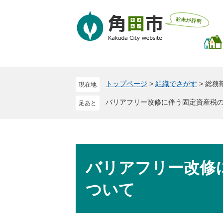
ペ
メ
ー
ニ
ジ
ュ
の
ー
先
を
頭
飛
で
ば
トップページ
>
組織でさがす
>
総務
現在地
す
し
。
て
バリアフリー改修に伴う固定資産税
本
文
へ
本
文
バリアフリー改修
ついて