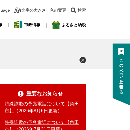
guage
文字の大きさ・色の変更
検索
報
市政情報
ふるさと納税
このページを一時保存する
重要なお知らせ
特殊詐欺の予兆電話について【角田
市】
2026年8月6日更新
特殊詐欺の予兆電話について【角田
市】
2026年7月31日更新