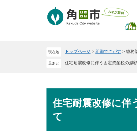
ペ
メ
ー
ニ
ジ
ュ
の
ー
先
を
頭
飛
で
ば
トップページ
>
組織でさがす
>
総務
現在地
す
し
。
て
住宅耐震改修に伴う固定資産税の減
本
文
へ
本
文
住宅耐震改修に伴
て