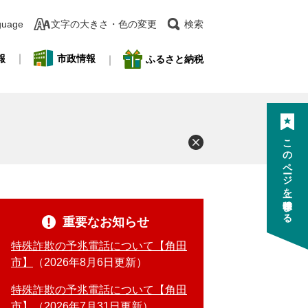
guage
文字の大きさ・色の変更
検索
報
市政情報
ふるさと納税
このページを一時保存する
重要なお知らせ
特殊詐欺の予兆電話について【角田
市】
2026年8月6日更新
特殊詐欺の予兆電話について【角田
市】
2026年7月31日更新