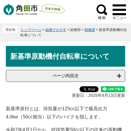
ペ
メ
ー
ニ
検
ジ
ュ
索
の
ー
現在地
トップページ
>
組織でさがす
>
総務部
>
税務課
>
新基準原動機付自
先
を
転車について
頭
飛
で
ば
本
す
し
新基準原動機付自転車について
文
。
て
本
文
ページ内目次
へ
更新日：2025年8月13日更新
新基準原付とは、排気量が125cc以下で最高出力
4.0kw（50cc相当）以下のバイクを指します。
令和7年4月1日から、総排気量50cc以下の従来の原動機