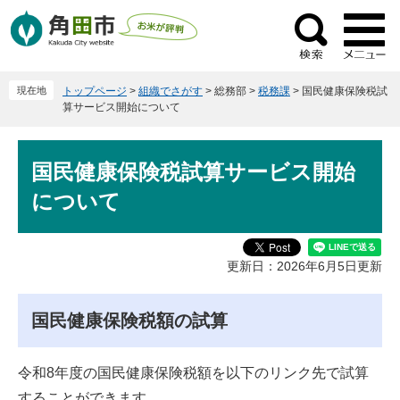
ペ
メ
ー
ニ
検
ジ
ュ
索
の
ー
現在地
トップページ
>
組織でさがす
>
総務部
>
税務課
>
国民健康保険税試
先
を
算サービス開始について
頭
飛
で
ば
本
す
し
国民健康保険税試算サービス開始
文
。
て
について
本
文
へ
更新日：2026年6月5日更新
国民健康保険税額の試算
令和8年度の国民健康保険税額を以下のリンク先で試算
することができます。