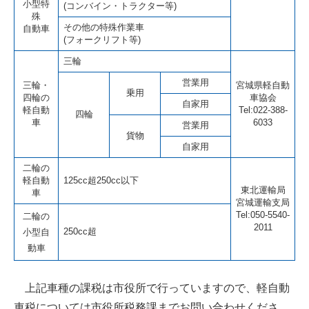
小型特
(コンバイン・トラクター等)
殊
その他の特殊作業車
自動車
(フォークリフト等)
三輪
営業用
三輪・
宮城県軽自動
乗用
四輪の
車協会
自家用
軽自動
Tel:022-388-
四輪
車
6033
営業用
貨物
自家用
二輪の
軽自動
125cc超250cc以下
東北運輸局
車
宮城運輸支局
Tel:050-5540-
二輪の
2011
250cc超
小型自
動車
上記車種の課税は市役所で行っていますので、軽自動
車税については市役所税務課までお問い合わせくださ