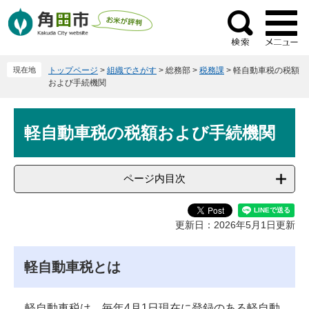
ペ
メ
ー
ニ
検
ジ
ュ
索
の
ー
現在地
トップページ
>
組織でさがす
>
総務部
>
税務課
>
軽自動車税の税額
先
を
および手続機関
頭
飛
で
ば
本
す
し
軽自動車税の税額および手続機関
文
。
て
本
文
ページ内目次
へ
更新日：2026年5月1日更新
軽自動車税とは
軽自動車税は、毎年4月1日現在に登録のある軽自動