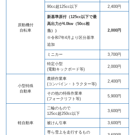
90cc超125cc以下
2,400円
新基準原付（125cc以下で最
高出力が4.0kw（50cc相
原動機付
自転車
2,000円
当））
※令和7年4月より区分基準
追加
ミニカー
3,700円
特定小型
2,000円
(電動キックボード等)
農耕作業車
2,400円
(コンバイン・トラクター等)
小型特殊
自動車
その他の特殊作業車
5,900円
(フォークリフト等)
二輪のもので
3,600円
125cc超250cc以下
軽自動車
被けん引車
3,600円
専ら雪上を走行するもの
3,600円