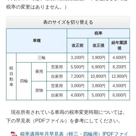
税率の変更はありません。）
表のサイズを切り替える
税率
車種
経年重課
改正前
改正後
後
三輪
3,100円
3,900円
4,600円
営業用
5,500円
6,900円
8,200円
軽
乗用
自
自家用
7,200円
10,800円
12,900円
動
四輪
車
営業用
3,000円
3,800円
4,500円
貨物
自家用
4,000円
5,000円
6,000円
現在所有されている車両の税率変更時期については、
下の早見表（PDFファイル）を参考にしてください。
税率適用年月早見表（軽三・四輪用）[PDFファイ