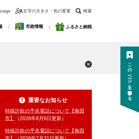
guage
文字の大きさ・色の変更
検索
報
市政情報
ふるさと納税
このページを一時保存する
重要なお知らせ
特殊詐欺の予兆電話について【角田
市】
2026年8月6日更新
特殊詐欺の予兆電話について【角田
市】
2026年7月31日更新