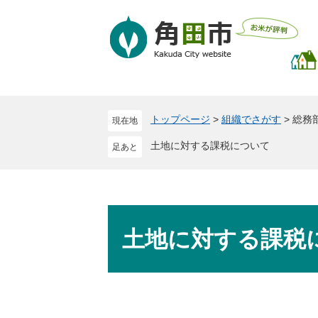
ペ
メ
ー
ニ
ジ
ュ
の
ー
先
を
頭
飛
で
ば
トップページ
>
組織でさがす
>
総務
現在地
す
し
。
て
土地に対する課税について
本
文
へ
本
文
土地に対する課税