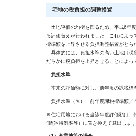
宅地の税負担の調整措置
土地評価の均衡を図るため、平成6年度
る評価替えが行われました。これによっ
標準額を上昇させる負担調整措置がとら
具体的には、負担水準の高い土地は税負
だらかに税負担を上昇させることによっ
負担水準
本来の評価額に対し、前年度の課税標準
負担水準（％）＝前年度課税標準額／
※住宅用地における当該年度評価額は、特
価額×特例率等）に置き換えて算出しま
（1）商業地等の場合