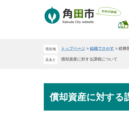
ペ
メ
ー
ニ
ジ
ュ
の
ー
先
を
頭
飛
で
ば
トップページ
>
組織でさがす
>
総務
現在地
す
し
。
て
償却資産に対する課税について
本
文
へ
本
文
償却資産に対する