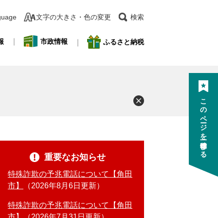
guage
文字の大きさ・色の変更
検索
報
市政情報
ふるさと納税
このページを一時保存する
重要なお知らせ
特殊詐欺の予兆電話について【角田
市】
2026年8月6日更新
特殊詐欺の予兆電話について【角田
市】
2026年7月31日更新