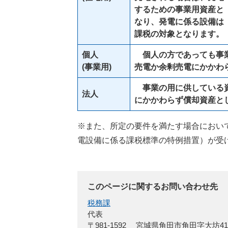
するための事業用資産と
なり、発電に係る設備は
課税の対象
となります。
個人
個人の方であっても事業
(
事業用)
売電か余剰売電にかかわ
事業の用に供している資
法人
にかかわらず償却資産と
※また、所定の要件を満たす場合におい
電設備に係る課税標準の特例措置）が受
このページに関するお問い合わせ先
税務課
代表
〒981-1592
宮城県角田市角田字大坊4