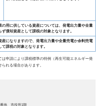
の用に供している資産については、発電出力量や全量
らず償却資産として
課税の対象
となります。
産になりますので、発電出力量や全量売電か余剰売電
して
課税の対象
となります。
ては申請により課税標準の特例（再生可能エネルギー発
けられる場合があります。
1番地 市役所1階