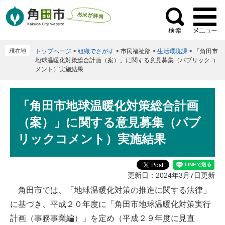
ペ
メ
ー
ニ
検
ジ
ュ
索
の
ー
現在地
トップページ
>
組織でさがす
>
市民福祉部
>
生活環境課
>
「角田市
先
を
地球温暖化対策総合計画（案）」に関する意見募集（パブリックコ
頭
飛
メント）実施結果
で
ば
す
し
本
。
て
「角田市地球温暖化対策総合計画
文
本
（案）」に関する意見募集（パブ
文
リックコメント）実施結果
へ
更新日：2024年3月7日更新
角田市では、「地球温暖化対策の推進に関する法律」
に基づき、平成２０年度に「角田市地球温暖化対策実行
計画（事務事業編）」を定め（平成２９年度に見直