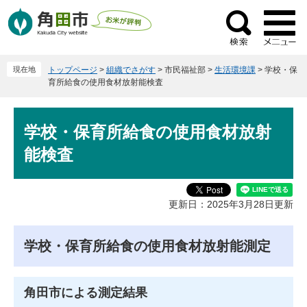
ペ
メ
ー
ニ
検
ジ
ュ
索
の
ー
現在地
トップページ
>
組織でさがす
>
市民福祉部
>
生活環境課
>
学校・保
先
を
育所給食の使用食材放射能検査
頭
飛
で
ば
本
す
し
学校・保育所給食の使用食材放射
文
。
て
能検査
本
文
へ
更新日：2025年3月28日更新
学校・保育所給食の使用食材放射能測定
角田市による測定結果