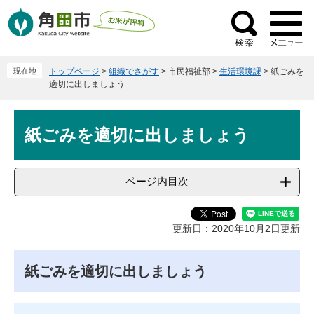
ペ
メ
ー
ニ
検
ジ
ュ
索
の
ー
現在地
トップページ
>
組織でさがす
>
市民福祉部
>
生活環境課
>
紙ごみを
先
を
適切に出しましょう
頭
飛
で
ば
本
す
し
紙ごみを適切に出しましょう
文
。
て
本
文
ページ内目次
へ
更新日：2020年10月2日更新
紙ごみを適切に出しましょう