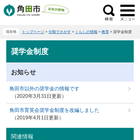
ペ
メ
ー
ニ
検
ジ
ュ
索
の
ー
現在地
トップページ
>
分類でさがす
>
くらしの情報
>
教育
>
奨学金制度
先
を
頭
飛
本
で
ば
奨学金制度
文
す
し
。
て
本
お知らせ
文
へ
角田市以外の奨学金の情報です
2020年3月31日更新
角田市育英会奨学金制度を改編しました
2019年4月1日更新
関連情報