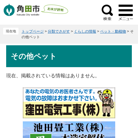
ペ
メ
ー
ニ
検
ジ
ュ
索
の
ー
現在地
トップページ
>
分類でさがす
>
くらしの情報
>
ペット・動植物
>
そ
先
を
の他ペット
頭
飛
で
ば
本
その他ペット
す
し
文
。
て
本
現在、掲載されている情報はありません。
文
へ