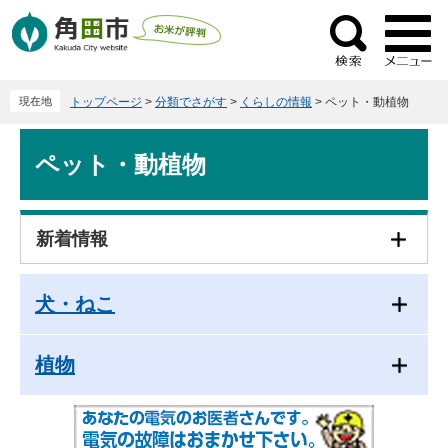
ペ
メ
ー
ニ
検
ジ
ュ
索
の
ー
現在地
トップページ
>
分類でさがす
>
くらしの情報
>
ペット・動植物
先
を
頭
飛
本
で
ば
ペット・動植物
文
す
し
。
て
本
新着情報
文
へ
犬・ねこ
植物