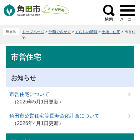
ペ
メ
ー
ニ
検
ジ
ュ
索
の
ー
現在地
トップページ
>
分類でさがす
>
くらしの情報
>
土地・住宅
>
市営住
先
を
宅
頭
飛
で
ば
本
市営住宅
す
し
文
。
て
本
お知らせ
文
へ
市営住宅について
2026年5月1日更新
角田市公営住宅等長寿命化計画について
2026年4月1日更新