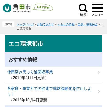
ペ
メ
ー
ニ
検
ジ
ュ
索
の
ー
現在地
トップページ
>
分類でさがす
>
くらしの情報
>
自然・環境保全
>
エ
先
を
コ環境都市
頭
飛
で
ば
本
エコ環境都市
す
し
文
。
て
本
おすすめ情報
文
へ
使用済み天ぷら油回収事業
2019年4月1日更新
各家庭・事業所での節電で地球温暖化を防止しよ
う！
2013年10月4日更新