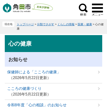
ペ
メ
ー
ニ
検
ジ
ュ
索
の
ー
現在地
トップページ
>
分類でさがす
>
くらしの情報
>
医療・健康
>
心の健
先
を
康
頭
飛
で
ば
本
心の健康
す
し
文
。
て
本
お知らせ
文
へ
保健師による「こころの健康」
2026年5月22日更新
こころの健康づくり
2026年5月22日更新
令和8年度「心の相談」のお知らせ