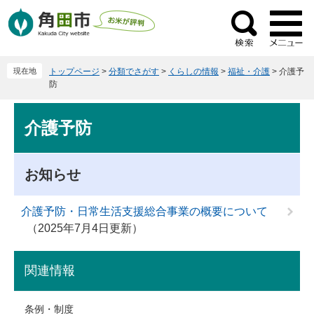
ペ
メ
ー
ニ
検
ジ
ュ
索
の
ー
現在地
トップページ
>
分類でさがす
>
くらしの情報
>
福祉・介護
>
介護予
先
を
防
頭
飛
で
ば
本
介護予防
す
し
文
。
て
本
お知らせ
文
へ
介護予防・日常生活支援総合事業の概要について
2025年7月4日更新
関連情報
条例・制度