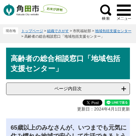
ペ
メ
ー
ニ
検
ジ
ュ
索
の
ー
現在地
トップページ
>
組織でさがす
>
市民福祉部
>
地域包括支援センター
先
を
>
高齢者の総合相談窓口「地域包括支援センター」
頭
飛
で
ば
本
す
し
高齢者の総合相談窓口「地域包括
文
。
て
支援センター」
本
文
へ
ページ内目次
更新日：2024年4月1日更新
65歳以上のみなさんが、いつまでも元気に