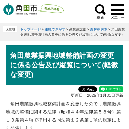
ペ
メ
ー
ニ
検
ジ
ュ
索
の
ー
現在地
トップページ
>
組織でさがす
>
産業建設部
>
農林振興課
>
角田農業
先
を
振興地域整備計画の変更に係る公告及び縦覧について(軽微な変更)
頭
飛
で
ば
本
す
し
角田農業振興地域整備計画の変更
文
。
て
に係る公告及び縦覧について(軽微
本
文
な変更)
へ
更新日：2025年1月31日更新
角田農業振興地域整備計画を変更したので，農業振興
地域の整備に関する法律（昭和４４年法律第５８号）第
１３条第４項で準用する同法第１２条第１項の規定によ
り公告します。