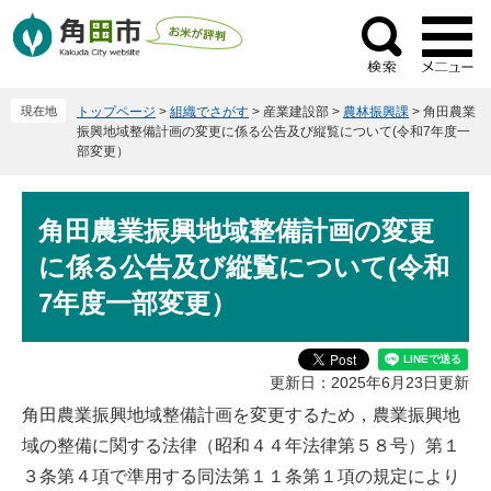
ペ
メ
ー
ニ
検
ジ
ュ
索
の
ー
現在地
トップページ
>
組織でさがす
>
産業建設部
>
農林振興課
>
角田農業
先
を
振興地域整備計画の変更に係る公告及び縦覧について(令和7年度一
頭
飛
部変更）
で
ば
す
し
本
。
て
角田農業振興地域整備計画の変更
文
本
に係る公告及び縦覧について(令和
文
7年度一部変更）
へ
更新日：2025年6月23日更新
角田農業振興地域整備計画を変更するため，農業振興地
域の整備に関する法律（昭和４４年法律第５８号）第１
３条第４項で準用する同法第１１条第１項の規定により