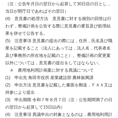
（注：公告年月日の翌日から起算して30日目の日とし，
当日が閉庁日であればその翌日）
(4) 意見書の処理方法 意見書に対する個別の回答は行
わず，整備計画を公告する際に意見書の要旨及び処理結
果を併せて公告する。
(5) 注意事項 意見書の提出の際には，住所，氏名及び職
業を記載すること（法人にあっては，法人名，代表者名
及び事務所の所在地を記載のこと）。整備計画の変更案
以外については，意見書の提出をしてはならない。
４ 農用地利用計画案に対する異議について
(1) 申出先 角田市役所 産業建設部 農林振興課
(2) 申出方法 意見書を記載した書面を郵送，ＦＡＸ又は
持参により提出
(3) 申出期限 令和７年８月７日（注：公告期間満了の日
の翌日から起算して15日以内）
(4) 注意事項 異議申出の対象となるのは，農用地利用計